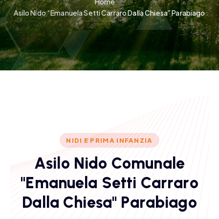
Home
Asilo Nido “Emanuela Setti Carraro Dalla Chiesa” Parabiago
NIDI E PRIMA INFANZIA
A
s
i
l
o
N
i
d
o
C
o
m
u
n
a
l
e
"
E
m
a
n
u
e
l
a
S
e
t
t
i
C
a
r
r
a
r
o
D
a
l
l
a
C
h
i
e
s
a
"
P
a
r
a
b
i
a
g
o