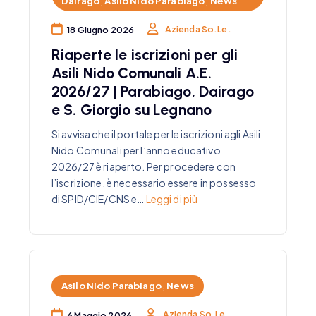
Dairago
,
Asilo Nido Parabiago
,
News
Azienda So.Le.
18 Giugno 2026
Riaperte le iscrizioni per gli
Asili Nido Comunali A.E.
2026/27 | Parabiago, Dairago
e S. Giorgio su Legnano
Si avvisa che il portale per le iscrizioni agli Asili
Nido Comunali per l’anno educativo
2026/27 è riaperto. Per procedere con
l’iscrizione, è necessario essere in possesso
di SPID/CIE/CNS e…
Leggi di più
Asilo Nido Parabiago
,
News
Azienda So.Le.
6 Maggio 2026