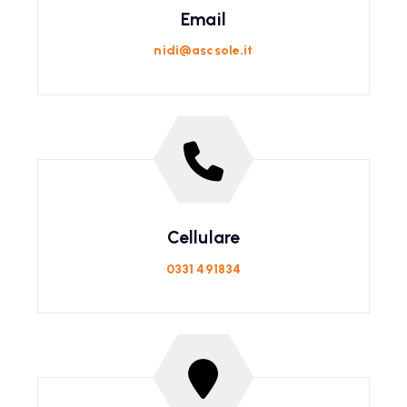
Email
nidi@ascsole.it
Cellulare
0331 491834