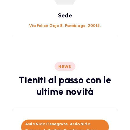
Sede
Via Felice Gajo 8, Parabiago, 20015.
Visita il sito dedicato
Scarica il flyer
NEWS
T
i
e
n
i
t
i
a
l
p
a
s
s
o
c
o
n
l
e
u
l
t
i
m
e
n
o
v
i
t
à
Asilo Nido Canegrate
,
Asilo Nido