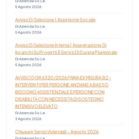
o
Di Azienda So.Le.
5 Agosto 2026
l
Avviso Di Selezione | Assistente Sociale
Di Azienda So.Le.
i
5 Agosto 2026
Avviso Di Selezione Interna | Assegnazione Di
Incarichi Su Progetti E Servizi Di Durata Pluriennale
Di Azienda So.Le.
5 Agosto 2026
AVVISO DGR 6320/2026 FNNA EX MISURA B2 –
INTERVENTI PER PERSONE ANZIANE A BASSO
BISOGNO ASSISTENZIALE E PERSONE CON
DISABILITÀ CON NECESSITA DI SOSTEGNO
INTENSIVO ELEVATO
Di Azienda So.Le.
3 Agosto 2026
Chiusure Servizi Aziendali – Agosto 2026
Di Azienda So.Le.