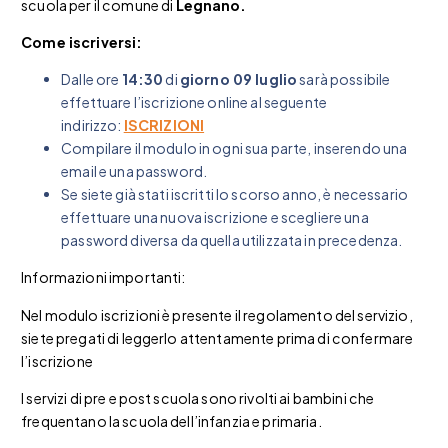
scuola per il comune di
Legnano.
Come iscriversi:
Dalle ore
14
:30
di
giorno 09 luglio
sarà possibile
effettuare l’iscrizione online al seguente
indirizzo:
ISCRIZIONI
Compilare il modulo in ogni sua parte, inserendo una
email e una password.
Se siete già stati iscritti lo scorso anno, è necessario
effettuare una nuova iscrizione e scegliere una
password diversa da quella utilizzata in precedenza.
Informazioni importanti:
Nel modulo iscrizioni è presente il regolamento del servizio,
siete pregati di leggerlo attentamente prima di confermare
l’iscrizione
I servizi di pre e post scuola sono rivolti ai bambini che
frequentano la scuola dell’infanzia e primaria.