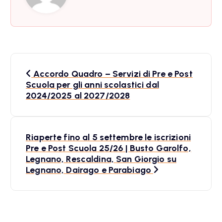
N
Accordo Quadro – Servizi di Pre e Post
a
Scuola per gli anni scolastici dal
2024/2025 al 2027/2028
v
i
Riaperte fino al 5 settembre le iscrizioni
Pre e Post Scuola 25/26 | Busto Garolfo,
g
Legnano, Rescaldina, San Giorgio su
Legnano, Dairago e Parabiago
a
z