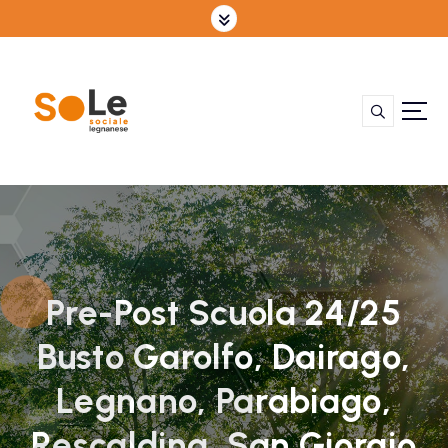
S
k
i
p
t
o
c
o
n
t
e
n
t
Pre-Post Scuola 24/25
Busto Garolfo, Dairago,
Legnano, Parabiago,
Rescaldina, San Giorgio