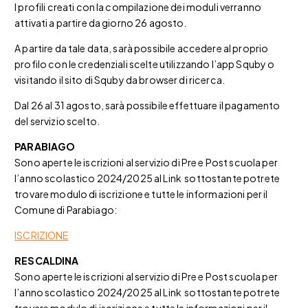
I profili creati con la compilazione dei moduli verranno
attivati a partire da giorno 26 agosto.
A partire da tale data, sarà possibile accedere al proprio
profilo con le credenziali scelte utilizzando l’app Squby o
visitando il sito di Squby da browser di ricerca.
Dal 26 al 31 agosto, sarà possibile effettuare il pagamento
del servizio scelto.
PARABIAGO
Sono aperte le iscrizioni al servizio di Pre e Post scuola per
l’anno scolastico 2024/2025 al Link sottostante potrete
trovare modulo di iscrizione e tutte le informazioni per il
Comune di Parabiago:
ISCRIZIONE
RESCALDINA
Sono aperte le iscrizioni al servizio di Pre e Post scuola per
l’anno scolastico 2024/2025 al Link sottostante potrete