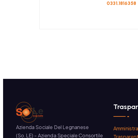
0331.1816358
Traspa
Azienda Sociale Del Legnanese
Amministr
(So.LE) - Azienda Speciale Consortile
Trasparen