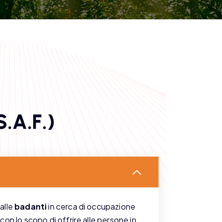
S
.
A
.
F
.
)
alle
badanti
in cerca di occupazione
con lo scopo di offrire alle persone in