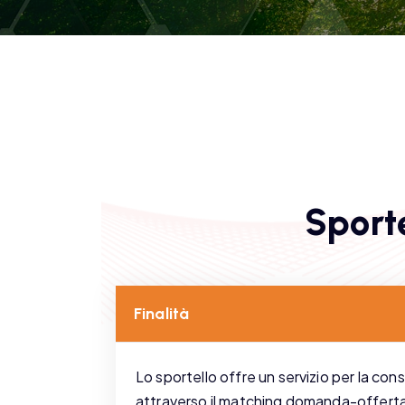
S
p
o
r
t
Finalità
Lo sportello offre un servizio per la co
attraverso il matching domanda-offerta. È