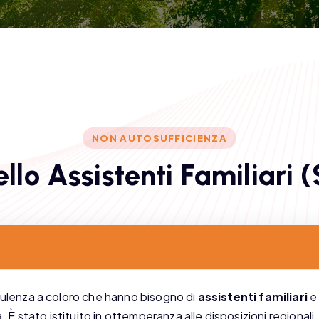
NON AUTOSUFFICIENZA
e
l
l
o
A
s
s
i
s
t
e
n
t
i
F
a
m
i
l
i
a
r
i
(
nsulenza a coloro che hanno bisogno di
assistenti familiari
e 
 stato istituito in ottemperanza alle disposizioni regionali, 