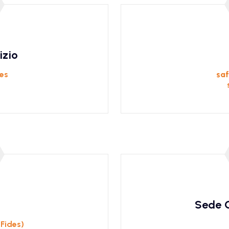
izio
es
sa
Sede C
Fides)