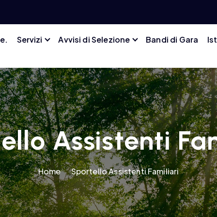
e.
Servizi
Avvisi di Selezione
Bandi di Gara
Is
ello Assistenti Fam
Home
Sportello Assistenti Familiari