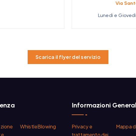
Via Sant
Lunedì e Giovedì 
Scarica il flyer del servizio
renza
Informazioni General
azione
WhistleBlowing
Privacy e
Mappa de
te
trattamento dei