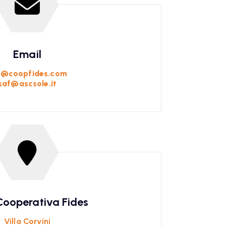
Email
f@coopfides.com
saf@ascsole.it
ooperativa Fides
Villa Corvini