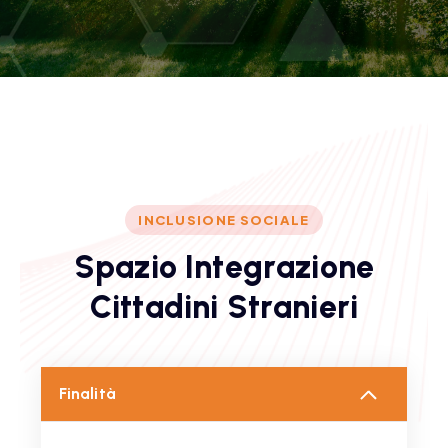
INCLUSIONE SOCIALE
S
p
a
z
i
o
I
n
t
e
g
r
a
z
i
o
n
e
C
i
t
t
a
d
i
n
i
S
t
r
a
n
i
e
r
i
Finalità