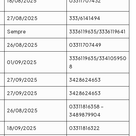
18/08/2025
03311707432
27/08/2025
333/6141494
Sempre
3336119635/3336119641
26/08/2025
03311707449
3336119635/334105950
01/09/2025
8
27/09/2025
3428624653
27/09/2025
3428624653
03311816358 –
26/08/2025
3489879904
18/09/2025
03311816322